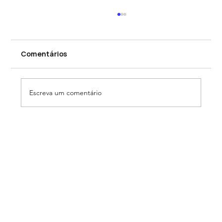
Comentários
Escreva um comentário
Como se tornar um gestor de riscos
de commodities: o guia completo
para quem quer atuar na área