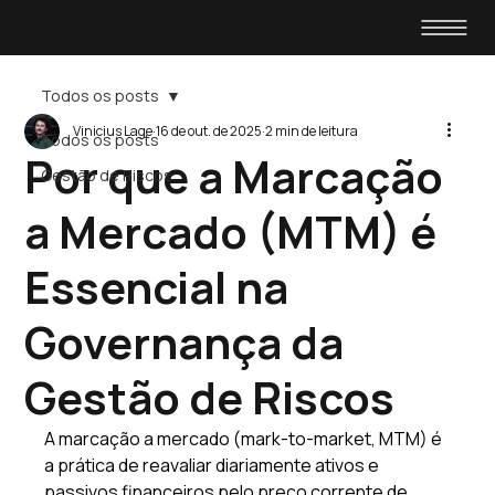
Todos os posts
Vinicius Lage
16 de out. de 2025
2 min de leitura
Todos os posts
Por que a Marcação
Gestão de Riscos
a Mercado (MTM) é
Essencial na
Governança da
Gestão de Riscos
A marcação a mercado (mark-to-market, MTM) é 
a prática de reavaliar diariamente ativos e 
passivos financeiros pelo preço corrente de 