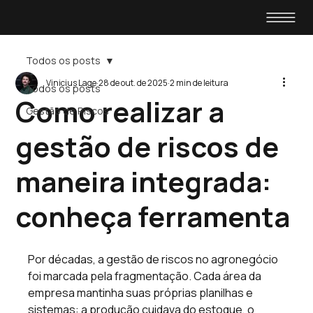
Todos os posts
Vinicius Lage
28 de out. de 2025
2 min de leitura
Todos os posts
Como realizar a
Gestão de Riscos
gestão de riscos de
maneira integrada:
conheça ferramenta
Por décadas, a gestão de riscos no agronegócio 
foi marcada pela fragmentação. Cada área da 
empresa mantinha suas próprias planilhas e 
sistemas: a produção cuidava do estoque, o 